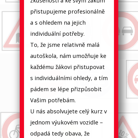
zkušenosti a ke svým žákům
přistupujeme profesionálně
a s ohledem na jejich
individuální p​otřeby.
To, že jsme relativně malá
autoškola, nám umožňuje ke
každému žákovi přistupovat
s individuálními ohledy, a tím
pádem se lépe přizpůsobit
Vašim potřebám.
U nás absolvujete celý kurz v
jednom výukovém vozidle –
odpadá tedy obava, že