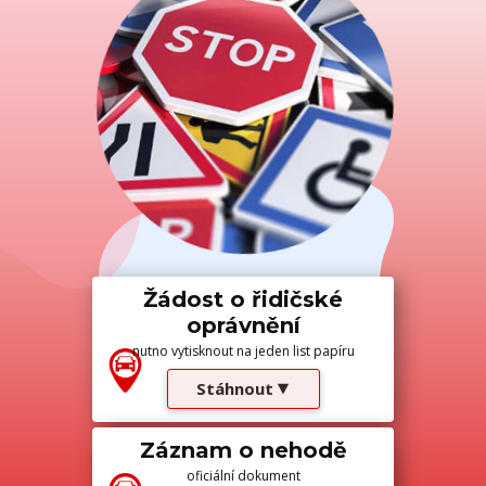
Žádost o řidičské
oprávnění
nutno vytisknout na jeden list papíru
Stáhnout
Záznam o nehodě
oficiální dokument