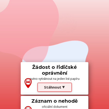
Žádost o řidičské
oprávnění
nutno vytisknout na jeden list papíru
Stáhnout
Záznam o nehodě
oficiální dokument