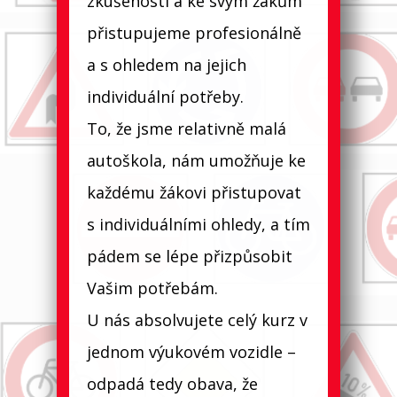
zkušenosti a ke svým žákům
přistupujeme profesionálně
a s ohledem na jejich
individuální p​otřeby.
To, že jsme relativně malá
autoškola, nám umožňuje ke
každému žákovi přistupovat
s individuálními ohledy, a tím
pádem se lépe přizpůsobit
Vašim potřebám.
U nás absolvujete celý kurz v
jednom výukovém vozidle –
odpadá tedy obava, že